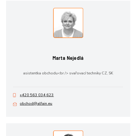
Marta Nejedlá
asistentka obchodu<br /> svařovací techniky CZ, SK
+420 563 034 623
obchod@alfain.eu