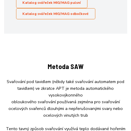
Katalog svářeček
MIG/MAG pulsní
Katalog svářeček
MIG/MAG odbočkové
Metoda SAW
Svařování pod tavidlem (někdy také svařování automatem pod
tavidlem) ve zkratce APT je metoda automatického
vysokovýkonného
obloukového svařování používaná zejména pro svařování
ocelových svařenců dlouhými a nepřerušovanými svary nebo
ocelových vinutých trub
Tento tavný způsob svařování využívá teplo dodávané hořením