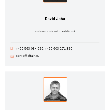
David Jaša
vedoucí servisního oddělení
+420 563 034 626, +420 603 271 320
servis@alfain.eu