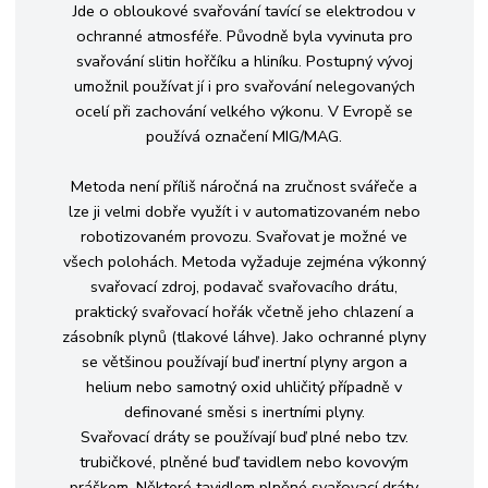
Jde o obloukové svařování tavící se elektrodou v
ochranné atmosféře. Původně byla vyvinuta pro
svařování slitin hořčíku a hliníku. Postupný vývoj
umožnil používat jí i pro svařování nelegovaných
ocelí při zachování velkého výkonu. V Evropě se
používá označení MIG/MAG.
Metoda není příliš náročná na zručnost svářeče a
lze ji velmi dobře využít i v automatizovaném nebo
robotizovaném provozu. Svařovat je možné ve
všech polohách. Metoda vyžaduje zejména výkonný
svařovací zdroj, podavač svařovacího drátu,
praktický svařovací hořák včetně jeho chlazení a
zásobník plynů (tlakové láhve). Jako ochranné plyny
se většinou používají buď inertní plyny argon a
helium nebo samotný oxid uhličitý případně v
definované směsi s inertními plyny.
Svařovací dráty se používají buď plné nebo tzv.
trubičkové, plněné buď tavidlem nebo kovovým
práškem. Některé tavidlem plněné svařovací dráty