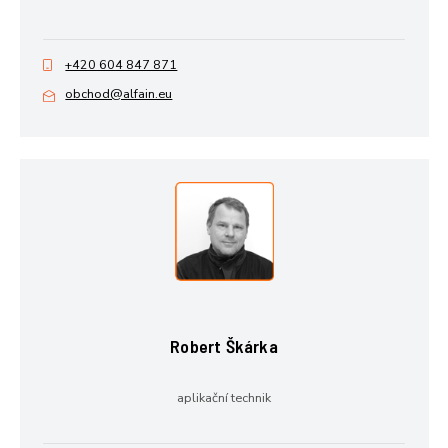
+420 604 847 871
obchod@alfain.eu
Robert Škárka
aplikační technik