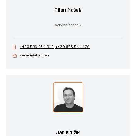
Milan Mašek
servisní technik
+420 563 034 619, +420 603 541 476
servis@alfain.eu
Jan Kružík