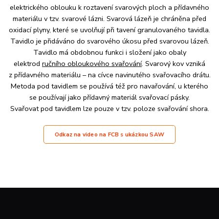
elektrického oblouku k roztavení svarových ploch a přídavného
materiálu v tzv. svarové lázni. Svarová lázeň je chráněna před
oxidací plyny, které se uvolňují při tavení granulovaného tavidla.
Tavidlo je přidáváno do svarového úkosu před svarovou lázeň.
Tavidlo má obdobnou funkci i složení jako obaly
elektrod
ručního obloukového svařování
. Svarový kov vzniká
z přídavného materiálu – na cívce navinutého svařovacího drátu.
Metoda pod tavidlem se používá též pro navařování, u kterého
se používají jako přídavný materiál svařovací pásky.
Svařovat pod tavidlem lze pouze v tzv. poloze svařování shora.
Odkaz na video na FCB s ukázkou SAW