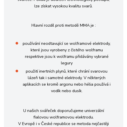
lze získat vysokou kvalitu svarů.
Hlavní rozdíl proti metodě MMA je :
používání neodtavující se wolframové elektrody,
které jsou vyrobeny z čistého wolframu
respektive jsou k wolframu přidávány vybrané
legury
použití inertních plynů, které chrání svarovou
lázeň tak i samotné elektrody. V některých
aplikacích se kromě argonu nebo hélia používá i
vodík nebo dusík.
U našich svářeček doporučujeme univerzální
fialovou wolframovou elektrodu.
V Evropě i v České republice se metoda nejčastěji