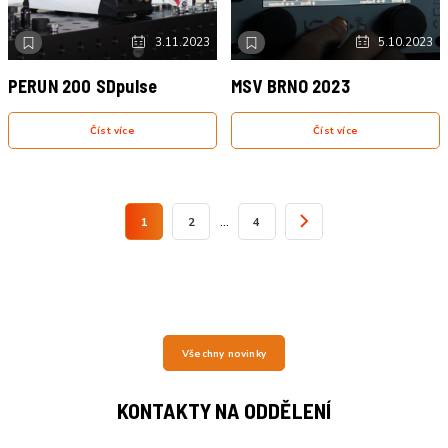
NOVINKA
NOVINKA
3.11.2023
5.10.2023
PERUN 200 SDpulse
MSV BRNO 2023
Číst více
Číst více
…
1
2
4
»
Všechny novinky
KONTAKTY NA ODDĚLENÍ