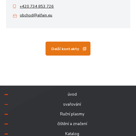
+420 734 853 726
obchod@alfain.eu
Další kontakty
úvod
svařování
Ruční plasmy
čištění a značení
Katalog