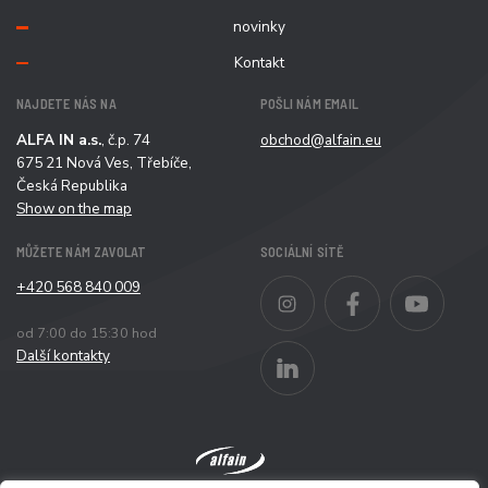
novinky
Kontakt
NAJDETE NÁS NA
POŠLI NÁM EMAIL
ALFA IN a.s.
, č.p. 74
obchod@alfain.eu
675 21 Nová Ves, Třebíče,
Česká Republika
Show on the map
MŮŽETE NÁM ZAVOLAT
SOCIÁLNÍ SÍTĚ
+420 568 840 009
Instagram
Facebook
YouT
od 7:00 do 15:30 hod
LinkedIn
Další kontakty