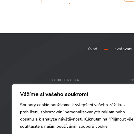
úvod
svařování
NAJDETE NÁS NA
POŠ
ALFA IN a.s.
, č.p. 74
ob
Vážíme si vašeho soukromí
675 21 Nová Ves, Třebíče,
Česká Republika
Soubory cookie používáme k vylepšení vašeho zážitku z
Show on the map
prohlížení, zobrazování personalizovaných reklam nebo
obsahu a k analýze návštěvnosti. Kliknutím na "Přijmout vše
souhlasíte s naším používáním souborů cookie.