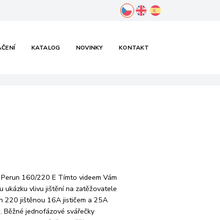
cs
en
es
 technických
AČENÍ
KATALOG
NOVINKY
KONTAKT
h
ní u Perun 160/220 E Tímto videem Vám
 ukázku vlivu jištění na zatěžovatele
n 220 jištěnou 16A jističem a 25A
nu. Běžné jednofázové svářečky