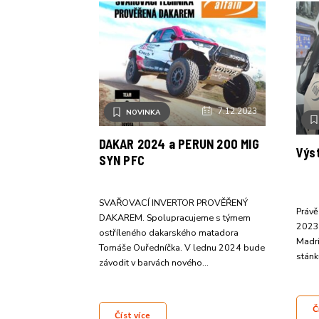
7.12.2023
NOVINKA
DAKAR 2024 a PERUN 200 MIG
Výs
SYN PFC
SVAŘOVACÍ INVERTOR PROVĚŘENÝ
Právě
DAKAREM. Spolupracujeme s týmem
2023
ostříleného dakarského matadora
Madri
Tomáše Ouředníčka. V lednu 2024 bude
stán
závodit v barvách nového…
Č
Číst více