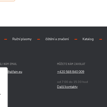
Ruční plasmy
čištění a značení
Katalog
LI NÁM EMAIL
MŮŽETE NÁM ZAVOLAT
chod@alfain.eu
+420 568 840 009
od 7:00 do 15:30 hod
Další kontakty
"