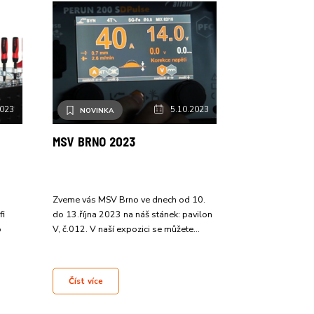
5.10.2023
2023
NOVINKA
MSV BRNO 2023
Zveme vás MSV Brno ve dnech od 10.
do 13.října 2023 na náš stánek: pavilon
fi
V, č.012. V naší expozici se můžete…
o
Číst více