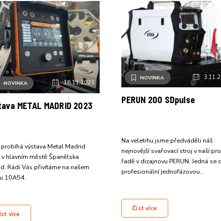
3.11.
NOVINKA
16.11.2023
NOVINKA
PERUN 200 SDpulse
tava METAL MADRID 2023
Na veletrhu jsme předváděli náš
 probíhá výstava Metal Madrid
nejnovější svařovací stroj v naší pro
 v hlavním městě Španělska
řadě v dizajnovu PERUN. Jedná se 
d. Rádi Vás přivítáme na našem
profesionální jednofázovou…
ku 10A54.
Číst více
íst více