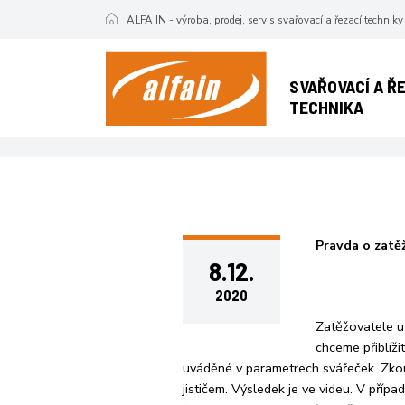
ALFA IN - výroba, prodej, servis svařovací a řezací techniky
Pravda o za
SVAŘOVACÍ A Ř
TECHNIKA
Pravda o zatě
8.12.
2020
Zatěžovatele u 
chceme přiblíži
uváděné v parametrech svářeček. Zkou
jističem. Výsledek je ve videu. V příp