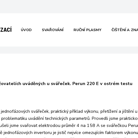
těžovatelích uváděných v
parametrech
EZACÍ
ÚVOD
SVAŘOVÁNÍ
RUČNÍ PLASMY
ČIŠTĚNÍ A ZN
Domů
Pravda o zatěžovatelích uváděných v technických parametrec
žovatelích uváděných u svářeček. Perun 220 E v ostrém testu
jednofázových svářeček, praktický příklad výkonu, přetížení a jiště
t problematiku uvádění technických parametrů. Provedli jsme praktickou
šeli jsme svařovat elektrodou průměr 4 na 158 A se svářečkou Peru
adě jednofázových invertoru je jistič nejvíce omezujícím faktorem výko