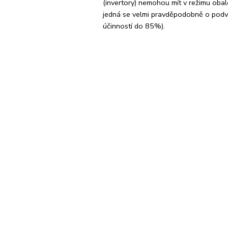
(invertory) nemohou mít v režimu oba
jedná se velmi pravděpodobně o podv
účinností do 85%).